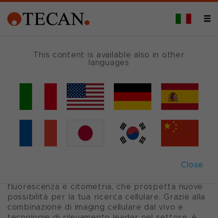
DESCRIZIONE
This content is available also in other
languages
Spark
®
Cyto
LETTORE DI MICROPIASTRE CON IMAGING
CELLULARE DAL VIVO E CITOMETRIA IN
TEMPO REALE
Close
Spark Cyto è un lettore di micropiastre
multimodale con funzionalità di imaging in
fluorescenza e citometria, che prospetta nuove
possibilità per la tua ricerca cellulare. Grazie alla
combinazione di imaging cellulare dal vivo e
tecnologie di rilevamento leader nel settore, è