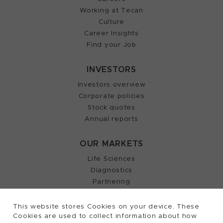
Working at Tecan
Culture
Career Insights
Find your Job
INVESTORS
Investors overview
Corporate policies
Stock quotes
Annual reports
OUR MARKETS
Life Sciences
Diagnostics
Partnering
This website stores Cookies on your device. These
Cookies are used to collect information about how
2026, Tecan Trading AG, Switzerland, all rights
©