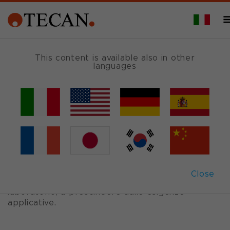
This content is available also in other
languages
Prodotti
Siamo leader mondiali nella fornitura di prodotti
per l’automazione di laboratorio nelle scienze
della vita e nei relativi settori applicativi.
La nostra ampia gamma di prodotti flessibili e
Close
scalabili comprende soluzioni per ogni
laboratorio, a prescindere dalle esigenze
applicative.